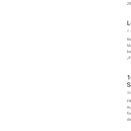
28
L
7.
Re
Ma
be
„P
1
S
30
FR
Au
fü
de