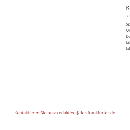
K
30
Sp
Ob
De
kü
Jul
Kontaktieren Sie uns:
redaktion@der-frankfurter.de