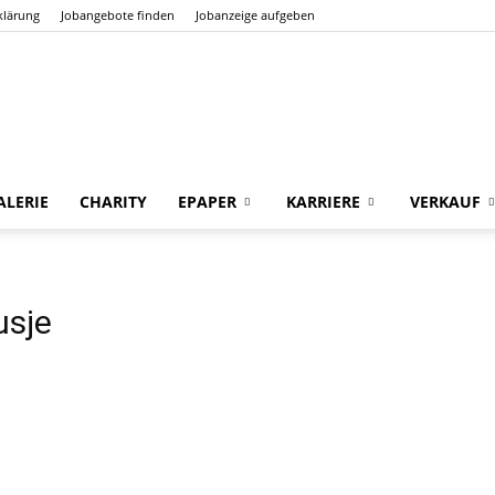
klärung
Jobangebote finden
Jobanzeige aufgeben
Der
LERIE
CHARITY
EPAPER
KARRIERE
VERKAUF
usje
Frankfurter