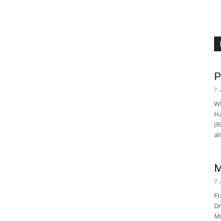
P
7.
Wi
Ha
(R
al
M
7.
Fr
Dr
Mu