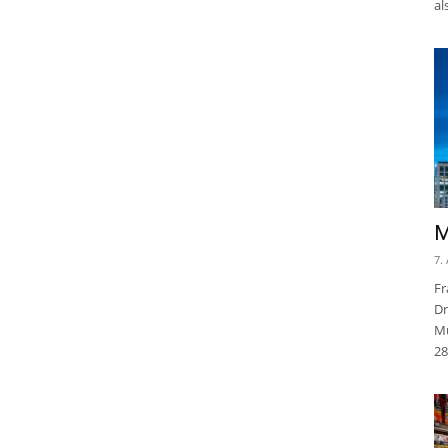
al
M
7.
Fr
Dr
Mu
28