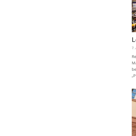
L
7.
Re
Ma
be
„P