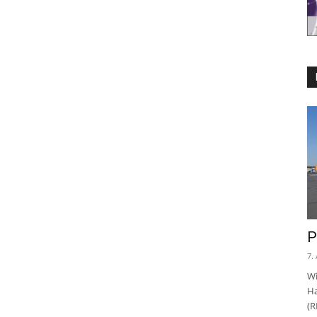
P
7.
Wi
Ha
(R