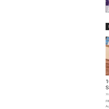
1
S
30
FR
Au