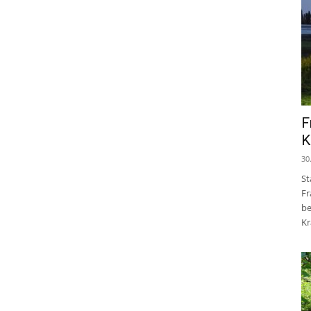
F
K
30
St
Fr
be
Kr