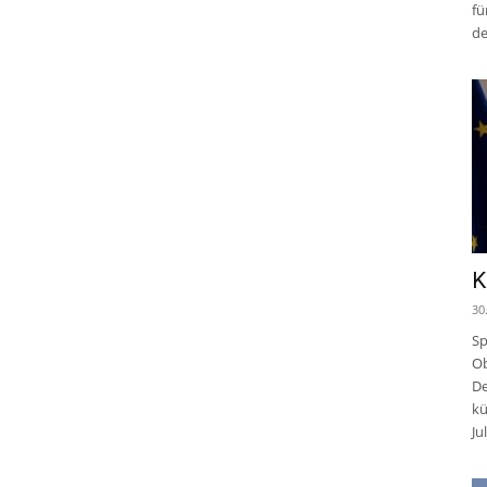
fü
de
K
30
Sp
Ob
De
kü
Jul