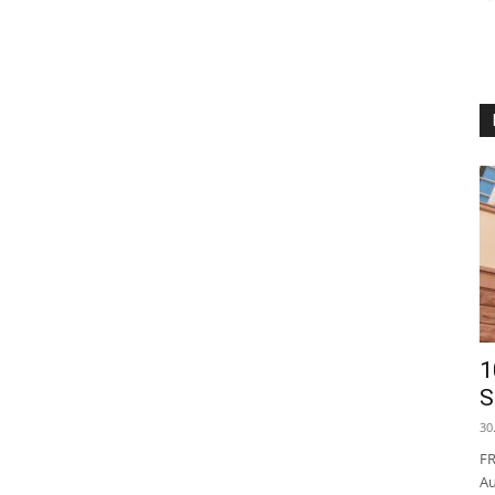
1
S
30
FR
Au