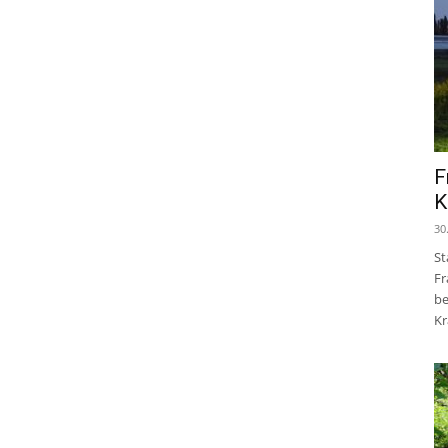
F
K
30
St
Fr
be
Kr