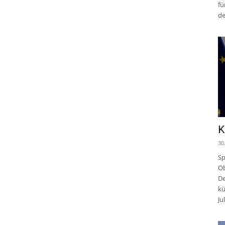
fü
de
K
30
Sp
Ob
De
kü
Jul