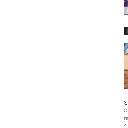
1
S
30
FR
Au