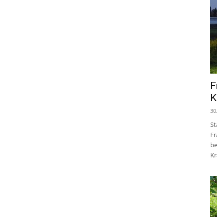
F
K
30
St
Fr
be
Kr