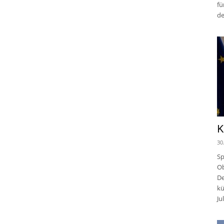
fü
de
K
30
Sp
Ob
De
kü
Jul