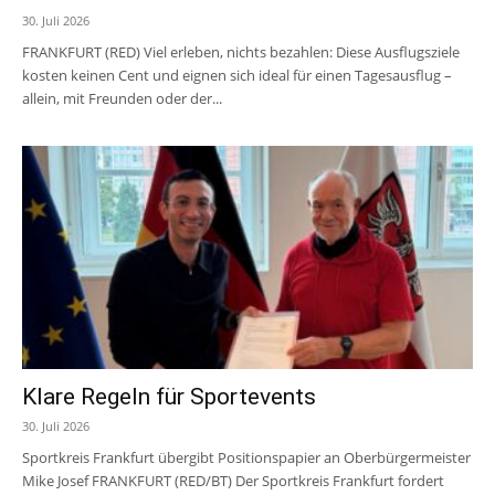
30. Juli 2026
FRANKFURT (RED) Viel erleben, nichts bezahlen: Diese Ausflugsziele
kosten keinen Cent und eignen sich ideal für einen Tagesausflug –
allein, mit Freunden oder der...
Klare Regeln für Sportevents
30. Juli 2026
Sportkreis Frankfurt übergibt Positionspapier an Oberbürgermeister
Mike Josef FRANKFURT (RED/BT) Der Sportkreis Frankfurt fordert