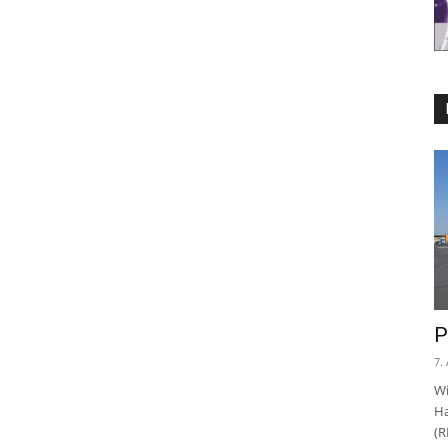
P
7.
Wi
Ha
(R