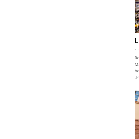
L
7.
Re
Ma
be
„P