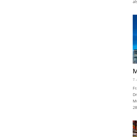
al
M
7.
Fr
Dr
Mu
28