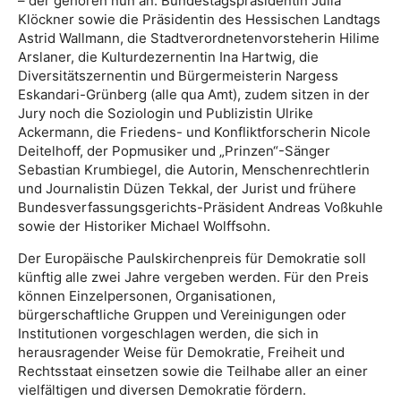
– der gehören nun an: Bundestagspräsidentin Julia
Klöckner sowie die Präsidentin des Hessischen Landtags
Astrid Wallmann, die Stadtverordnetenvorsteherin Hilime
Arslaner, die Kulturdezernentin Ina Hartwig, die
Diversitätszernentin und Bürgermeisterin Nargess
Eskandari-Grünberg (alle qua Amt), zudem sitzen in der
Jury noch die Soziologin und Publizistin Ulrike
Ackermann, die Friedens- und Konfliktforscherin Nicole
Deitelhoff, der Popmusiker und „Prinzen“-Sänger
Sebastian Krumbiegel, die Autorin, Menschenrechtlerin
und Journalistin Düzen Tekkal, der Jurist und frühere
Bundesverfassungsgerichts-Präsident Andreas Voßkuhle
sowie der Historiker Michael Wolffsohn.
Der Europäische Paulskirchenpreis für Demokratie soll
künftig alle zwei Jahre vergeben werden. Für den Preis
können Einzelpersonen, Organisationen,
bürgerschaftliche Gruppen und Vereinigungen oder
Institutionen vorgeschlagen werden, die sich in
herausragender Weise für Demokratie, Freiheit und
Rechtsstaat einsetzen sowie die Teilhabe aller an einer
vielfältigen und diversen Demokratie fördern.