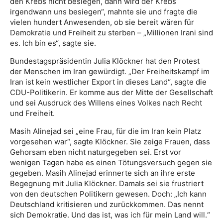
den Krebs nicht besiegen, dann wird der Krebs
irgendwann uns besiegen“, mahnte sie und fragte die
vielen hundert Anwesenden, ob sie bereit wären für
Demokratie und Freiheit zu sterben – „Millionen Irani sind
es. Ich bin es“, sagte sie.
Bundestagspräsidentin Julia Klöckner hat den Protest
der Menschen im Iran gewürdigt. „Der Freiheitskampf im
Iran ist kein westlicher Export in dieses Land“, sagte die
CDU-Politikerin. Er komme aus der Mitte der Gesellschaft
und sei Ausdruck des Willens eines Volkes nach Recht
und Freiheit.
Masih Alinejad sei „eine Frau, für die im Iran kein Platz
vorgesehen war“, sagte Klöckner. Sie zeige Frauen, dass
Gehorsam eben nicht naturgegeben sei. Erst vor
wenigen Tagen habe es einen Tötungsversuch gegen sie
gegeben. Masih Alinejad erinnerte sich an ihre erste
Begegnung mit Julia Klöckner. Damals sei sie frustriert
von den deutschen Politikern gewesen. Doch: „Ich kann
Deutschland kritisieren und zurückkommen. Das nennt
sich Demokratie. Und das ist, was ich für mein Land will.“