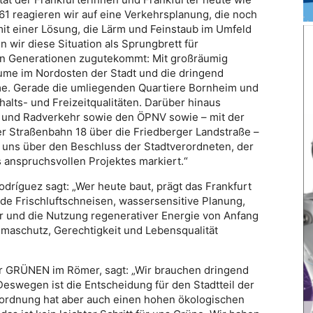
1 reagieren wir auf eine Verkehrsplanung, die noch
it einer Lösung, die Lärm und Feinstaub im Umfeld
 wir diese Situation als Sprungbrett für
gen Generationen zugutekommt: Mit großräumig
äume im Nordosten der Stadt und die dringend
me. Gerade die umliegenden Quartiere Bornheim und
alts- und Freizeitqualitäten. Darüber hinaus
- und Radverkehr sowie den ÖPNV sowie – mit der
r Straßenbahn 18 über die Friedberger Landstraße –
n uns über den Beschluss der Stadtverordneten, der
 anspruchsvollen Projektes markiert.“
ríguez sagt: „Wer heute baut, prägt das Frankfurt
de Frischluftschneisen, wassersensitive Planung,
ur und die Nutzung regenerativer Energie von Anfang
limaschutz, Gerechtigkeit und Lebensqualität
er GRÜNEN im Römer, sagt: „Wir brauchen dringend
eswegen ist die Entscheidung für den Stadtteil der
enordnung hat aber auch einen hohen ökologischen