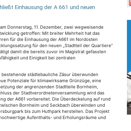
ließt Einhausung der A 661 und neuen
 am Donnerstag, 11. Dezember, zwei wegweisende
twicklung getroffen: Mit breiter Mehrheit hat das
hren für die Einhausung der A661 im Nordosten
klungssatzung für den neuen „Stadtteil der Quartiere“
tigt damit die bereits zuvor im Magistrat gefassten
ähigkeit und Einigkeit bei zentralen
ng bestehende städtebauliche Zäsur überwunden
neue Potenziale für klimawirksame Grünzüge, eine
rnetzung der angrenzenden Stadtteile Bornheim,
hluss der Stadtverordnetenversammlung wird das
ung der A661 vorbereitet. Die Überdeckelung auf rund
 zwischen Bornheim und Seckbach überwinden und
burgpark bis zum Huthpark herstellen. Das Projekt
ft hochwertige Aufenthalts- und Erholungsräume und