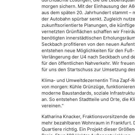
morgen sichern. Mit der Einhausung der A66
aus dem späten 20. Jahrhundert stammt – m
der Autobahn spürbar senkt. Zugleich nutzen
zukunftsorientierte Planungen, die künfti
vernetzten Grünflächen schaffen wir Freir
benötigten innerstädtischen Erholungsräu
Seckbach profitieren von den neuen Aufenth
entstehen neue Möglichkeiten für den Fuß
Verlängerung der U4 nach Seckbach und de
für den öffentlichen Nahverkehr. Wir freue
für uns den Startschuss zur Umsetzung des
Klima- und Umweltdezernentin Tina Zapf-Rod
von morgen: Kühle Grünzüge, funktionieren
moderne Baustandards, soziale Infrastrukt
an. So entstehen Stadtteile und Orte, die K
vereinen.“
Katharina Knacker, Fraktionsvorsitzende d
mehr bezahlbaren Wohnraum in Frankfurt. D
Quartiere richtig. Ein Projekt dieser Größ