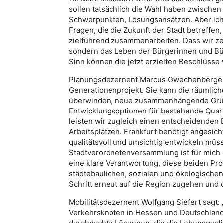
sollen tatsächlich die Wahl haben zwische
Schwerpunkten, Lösungsansätzen. Aber ich 
Fragen, die die Zukunft der Stadt betreffe
zielführend zusammenarbeiten. Dass wir zeig
sondern das Leben der Bürgerinnen und Bü
Sinn können die jetzt erzielten Beschlüsse
Planungsdezernent Marcus Gwechenberger sa
Generationenprojekt. Sie kann die räumli
überwinden, neue zusammenhängende Grü
Entwicklungsoptionen für bestehende Quarti
leisten wir zugleich einen entscheidende
Arbeitsplätzen. Frankfurt benötigt angesic
qualitätsvoll und umsichtig entwickeln müs
Stadtverordnetenversammlung ist für mich
eine klare Verantwortung, diese beiden Pro
städtebaulichen, sozialen und ökologischen
Schritt erneut auf die Region zugehen und 
Mobilitätsdezernent Wolfgang Siefert sagt: „
Verkehrsknoten in Hessen und Deutschland, 
durchdachte Lösungen, die die Lebensqualit