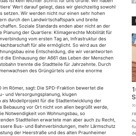
as ist kein leichter Schritt für uns Grüne. Wir haben
tiere‘ Wert darauf gelegt, dass wir gleichzeitig sowohl
s setzen. Wir werden nicht nur einen sehr hohen
rn durch den Landwirtschaftspark und breite
chaffen. Soziale Standards enden aber nicht an der
 Planung der Quartiere: Klimagerechte Mobilität für
nverbindung vom ersten Tag an, Infrastruktur des
achbarschaft für alle ermöglicht. So wird aus der
nungsbau eine Entscheidung, die wir verantworten
ird die Einhausung der A661 das Leben der Menschen
tobahn trennte die Stadtteile für Jahrzehnte. Durch
ammenwachsen des Grüngürtels und eine enorme
D im Römer, sagt: Die SPD-Fraktion bewertet die
1
au- und Versorgungsplanung, klugen
S
 als Modellprojekt für die Stadtentwicklung der
30
e Bebauung vor Ort nicht von allen begrüßt werde,
die Notwendigkeit von Wohnungsbau, so
FR
zenden Stadtteilen erwartete man aber auch zu Recht,
Au
bessere Bus- und Bahnverbindungen, mehr Lärmschutz
fü
lastung der Heerstraße und des alten Praunheimer
de