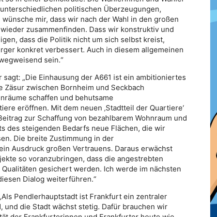
n unterschiedlichen politischen Überzeugungen,
wünsche mir, dass wir nach der Wahl in den großen
n, wieder zusammenfinden. Dass wir konstruktiv und
en, dass die Politik nicht um sich selbst kreist,
rger konkret verbessert. Auch in diesem allgemeinen
 wegweisend sein.“
gt: „Die Einhausung der A661 ist ein ambitioniertes
che Zäsur zwischen Bornheim und Seckbach
nräume schaffen und behutsame
ere eröffnen. Mit dem neuen ‚Stadtteil der Quartiere‘
n Beitrag zur Schaffung von bezahlbarem Wohnraum und
hts des steigenden Bedarfs neue Flächen, die wir
sen. Die breite Zustimmung in der
 ein Ausdruck großen Vertrauens. Daraus erwächst
jekte so voranzubringen, dass die angestrebten
 Qualitäten gesichert werden. Ich werde im nächsten
diesen Dialog weiterführen.“
Als Pendlerhauptstadt ist Frankfurt ein zentraler
und die Stadt wächst stetig. Dafür brauchen wir
ät der Frankfurterinnen und Frankfurter heute wie