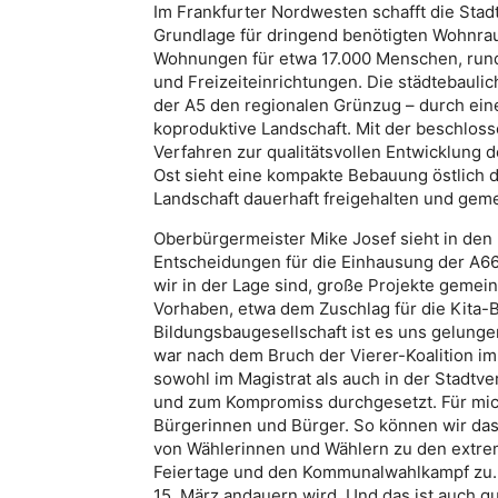
Im Frankfurter Nordwesten schafft die Stadt
Grundlage für dringend benötigten Wohnra
Wohnungen für etwa 17.000 Menschen, rund 
und Freizeiteinrichtungen. Die städtebaul
der A5 den regionalen Grünzug – durch ein
koproduktive Landschaft. Mit der beschlos
Verfahren zur qualitätsvollen Entwicklung d
Ost sieht eine kompakte Bebauung östlich d
Landschaft dauerhaft freigehalten und geme
Oberbürgermeister Mike Josef sieht in den
Entscheidungen für die Einhausung der A661
wir in der Lage sind, große Projekte geme
Vorhaben, etwa dem Zuschlag für die Kita-
Bildungsbaugesellschaft ist es uns gelung
war nach dem Bruch der Vierer-Koalition im
sowohl im Magistrat als auch in der Stadtv
und zum Kompromiss durchgesetzt. Für mich i
Bürgerinnen und Bürger. So können wir das
von Wählerinnen und Wählern zu den extrem
Feiertage und den Kommunalwahlkampf zu. Mi
15. März andauern wird. Und das ist auch g