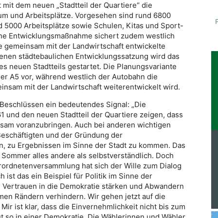
 mit dem neuen „Stadtteil der Quartiere“ die
um und Arbeitsplätze. Vorgesehen sind rund 6800
5000 Arbeitsplätze sowie Schulen, Kitas und Sport-
iche Entwicklungsmaßnahme sichert zudem westlich
e gemeinsam mit der Landwirtschaft entwickelte
senen städtebaulichen Entwicklungssatzung wird das
es neuen Stadtteils gestartet. Die Planungsvariante
er A5 vor, während westlich der Autobahn die
insam mit der Landwirtschaft weiterentwickelt wird.
 Beschlüssen ein bedeutendes Signal: „Die
 und den neuen Stadtteil der Quartiere zeigen, dass
insam voranzubringen. Auch bei anderen wichtigen
Beschäftigten und der Gründung der
en, zu Ergebnissen im Sinne der Stadt zu kommen. Das
 Sommer alles andere als selbstverständlich. Doch
erordnetenversammlung hat sich der Wille zum Dialog
st das ein Beispiel für Politik im Sinne der
 Vertrauen in die Demokratie stärken und Abwandern
en Rändern verhindern. Wir gehen jetzt auf die
r ist klar, dass die Einvernehmlichkeit nicht bis zum
ut so in einer Demokratie. Die Wählerinnen und Wähler