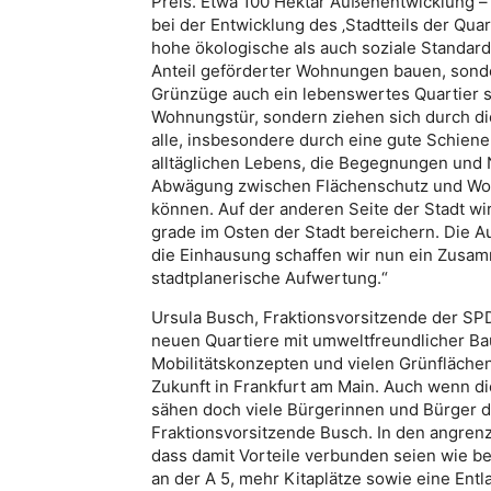
Preis. Etwa 100 Hektar Außenentwicklung – d
bei der Entwicklung des ‚Stadtteils der Quar
hohe ökologische als auch soziale Standard
Anteil geförderter Wohnungen bauen, sonde
Grünzüge auch ein lebenswertes Quartier s
Wohnungstür, sondern ziehen sich durch die
alle, insbesondere durch eine gute Schiene
alltäglichen Lebens, die Begegnungen und N
Abwägung zwischen Flächenschutz und Woh
können. Auf der anderen Seite der Stadt w
grade im Osten der Stadt bereichern. Die Au
die Einhausung schaffen wir nun ein Zus
stadtplanerische Aufwertung.“
Ursula Busch, Fraktionsvorsitzende der SP
neuen Quartiere mit umweltfreundlicher B
Mobilitätskonzepten und vielen Grünflächen
Zukunft in Frankfurt am Main. Auch wenn di
sähen doch viele Bürgerinnen und Bürger 
Fraktionsvorsitzende Busch. In den angren
dass damit Vorteile verbunden seien wie 
an der A 5, mehr Kitaplätze sowie eine Ent