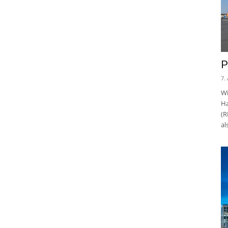
P
7.
Wi
Ha
(R
al