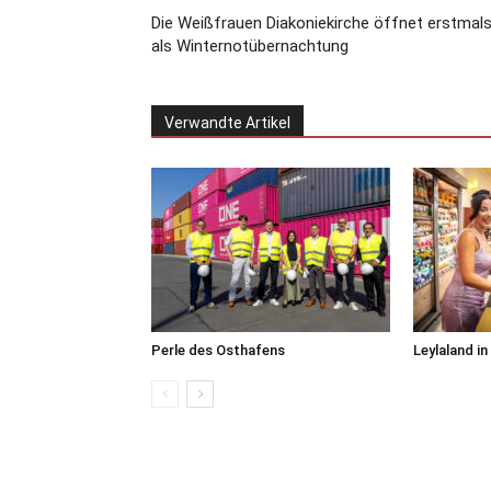
Die Weißfrauen Diakoniekirche öffnet erstmal
als Winternotübernachtung
Verwandte Artikel
Perle des Osthafens
Leylaland i