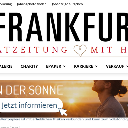
rklärung
Jobangebote finden
Jobanzeige aufgeben
LERIE
CHARITY
EPAPER
KARRIERE
VERKAUF
Der
Frankfurter
Langen Franz“