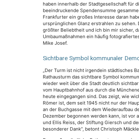
haben innerhalb der Stadtgesellschaft für 
beeindruckende Spendensumme gesammelt. E
Frankfurter ein großes Interesse daran habe
ursprünglichen Glanz erstrahlen zu sehen. 
größter Beliebtheit und ich bin mir sicher,
Umbaumaßnahmen ein häufig fotografiertes
Mike Josef.
Sichtbare Symbol kommunaler Demo
„Der Turm ist nicht irgendein städtisches B
Rathausturm das sichtbare Symbol kommuna
wieder weit über die Stadt deutlich sichtba
vom Hauptbahnhof aus durch die Münchener 
heute eingegangen sind. Das zeigt, wie wic
Römer ist, dem seit 1945 nicht nur der Ha
an der Buchgasse mit dem Wiederaufbau de
Dezember begonnen werden kann, ist vor a
und Ellis Reiss, der Stiftung Giersch und de
besonderer Dank“, betont Christoph Mäckle