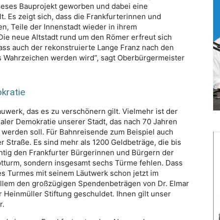
dieses Bauprojekt geworben und dabei eine
s zeigt sich, dass die Frankfurterinnen und
n, Teile der Innenstadt wieder in ihrem
Die neue Altstadt rund um den Römer erfreut sich
 dass auch der rekonstruierte Lange Franz nach den
 Wahrzeichen werden wird“, sagt Oberbürgermeister
kratie
auwerk, das es zu verschönern gilt. Vielmehr ist der
ler Demokratie unserer Stadt, das nach 70 Jahren
r werden soll. Für Bahnreisende zum Beispiel auch
Straße. Es sind mehr als 1200 Geldbeträge, die bis
htig den Frankfurter Bürgerinnen und Bürgern der
uptturm, sondern insgesamt sechs Türme fehlen. Dass
s Turmes mit seinem Läutwerk schon jetzt im
llem den großzügigen Spendenbeträgen von Dr. Elmar
r Heinmüller Stiftung geschuldet. Ihnen gilt unser
r.