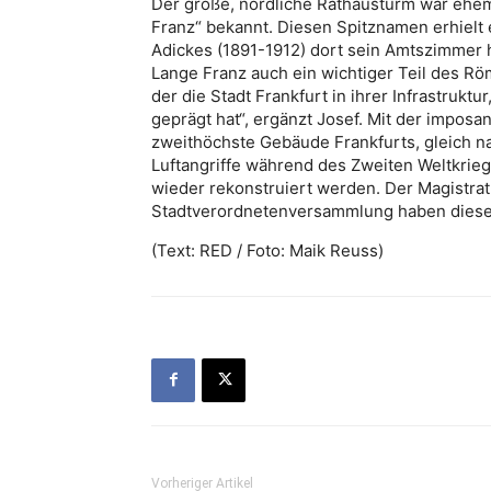
Der große, nördliche Rathausturm war ehem
Franz“ bekannt. Diesen Spitznamen erhielt
Adickes (1891-1912) dort sein Amtszimmer
Lange Franz auch ein wichtiger Teil des Rö
der die Stadt Frankfurt in ihrer Infrastrukt
geprägt hat“, ergänzt Josef. Mit der imposa
zweithöchste Gebäude Frankfurts, gleich 
Luftangriffe während des Zweiten Weltkriegs
wieder rekonstruiert werden. Der Magistrat
Stadtverordnetenversammlung haben dies
(Text: RED / Foto: Maik Reuss)
Vorheriger Artikel