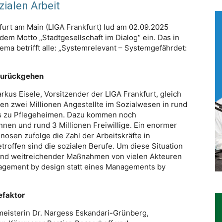
ialen Arbeit
furt am Main (LIGA Frankfurt) lud am 02.09.2025
dem Motto „Stadtgesellschaft im Dialog“ ein. Das in
ma betrifft alle: „Systemrelevant – Systemgefährdet:
 zurückgehen
kus Eisele, Vorsitzender der LIGA Frankfurt, gleich
ten zwei Millionen Angestellte im Sozialwesen in rund
is zu Pflegeheimen. Dazu kommen noch
nnen und rund 3 Millionen Freiwillige. Ein enormer
nosen zufolge die Zahl der Arbeitskräfte in
troffen sind die sozialen Berufe. Um diese Situation
 und weitreichender Maßnahmen von vielen Akteuren
anagement by design statt eines Managements by
efaktor
eisterin Dr. Nargess Eskandari-Grünberg,