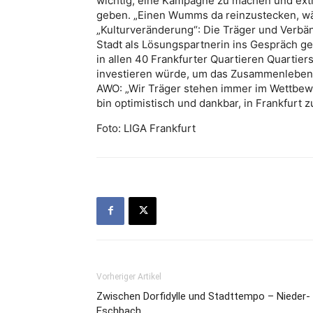
wichtig, eine Kampagne zu machen und extr
geben. „Einen Wumms da reinzustecken, wär
„Kulturveränderung“: Die Träger und Verbä
Stadt als Lösungspartnerin ins Gespräch g
in allen 40 Frankfurter Quartieren Quarti
investieren würde, um das Zusammenleben d
AWO: „Wir Träger stehen immer im Wettbewerb
bin optimistisch und dankbar, in Frankfurt z
Foto: LIGA Frankfurt
Vorheriger Artikel
Zwischen Dorfidylle und Stadttempo – Nieder-
Eschbach