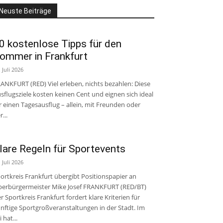
Neuste Beiträge
0 kostenlose Tipps für den
ommer in Frankfurt
. Juli 2026
ANKFURT (RED) Viel erleben, nichts bezahlen: Diese
sflugsziele kosten keinen Cent und eignen sich ideal
r einen Tagesausflug – allein, mit Freunden oder
r...
lare Regeln für Sportevents
. Juli 2026
ortkreis Frankfurt übergibt Positionspapier an
erbürgermeister Mike Josef FRANKFURT (RED/BT)
r Sportkreis Frankfurt fordert klare Kriterien für
nftige Sportgroßveranstaltungen in der Stadt. Im
i hat...