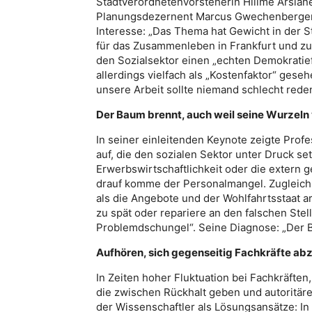
Stadtverordnetenvorsteherin Hilime Arslan
Planungsdezernent Marcus Gwechenberger. S
Interesse: „Das Thema hat Gewicht in der Sta
für das Zusammenleben in Frankfurt und zug
den Sozialsektor einen „echten Demokratief
allerdings vielfach als „Kostenfaktor“ gesehe
unsere Arbeit sollte niemand schlecht rede
Der Baum brennt, auch weil seine Wurzeln
In seiner einleitenden Keynote zeigte Profe
auf, die den sozialen Sektor unter Druck se
Erwerbswirtschaftlichkeit oder die extern get
drauf komme der Personalmangel. Zugleich s
als die Angebote und der Wohlfahrtsstaat 
zu spät oder repariere an den falschen Stell
Problemdschungel“. Seine Diagnose: „Der B
Aufhören, sich gegenseitig Fachkräfte a
In Zeiten hoher Fluktuation bei Fachkräft
die zwischen Rückhalt geben und autoritär
der Wissenschaftler als Lösungsansätze: In 