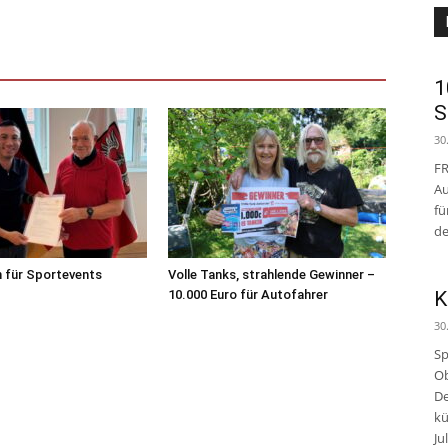
1
S
30
FR
Au
fü
de
n für Sportevents
Volle Tanks, strahlende Gewinner –
10.000 Euro für Autofahrer
K
30
Sp
Ob
De
kü
Jul