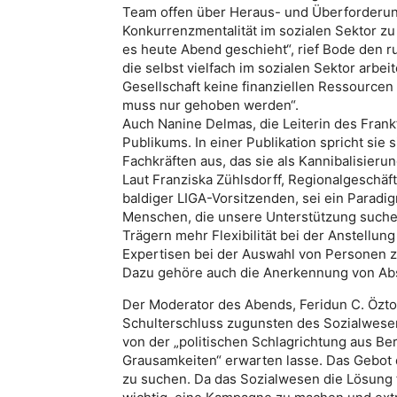
Team offen über Heraus- und Überforderun
Konkurrenzmentalität im sozialen Sektor z
es heute Abend geschieht“, rief Bode den r
die selbst vielfach im sozialen Sektor arbei
Gesellschaft keine finanziellen Ressourcen
muss nur gehoben werden“.
Auch Nanine Delmas, die Leiterin des Frank
Publikums. In einer Publikation spricht si
Fachkräften aus, das sie als Kannibalisieru
Laut Franziska Zühlsdorff, Regionalgeschäf
baldiger LIGA-Vorsitzenden, sei ein Paradig
Menschen, die unsere Unterstützung suchen,
Trägern mehr Flexibilität bei der Anstellu
Expertisen bei der Auswahl von Personen z
Dazu gehöre auch die Anerkennung von Ab
Der Moderator des Abends, Feridun C. Öztop
Schulterschluss zugunsten des Sozialwesen
von der „politischen Schlagrichtung aus Ber
Grausamkeiten“ erwarten lasse. Das Gebot de
zu suchen. Da das Sozialwesen die Lösung f