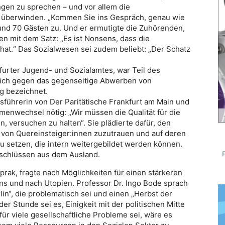
gen zu sprechen – und vor allem die
u überwinden. „Kommen Sie ins Gespräch, genau wie
und 70 Gästen zu. Und er ermutigte die Zuhörenden,
ten mit dem Satz: „Es ist Nonsens, dass die
 hat.“ Das Sozialwesen sei zudem beliebt: „Der Schatz
furter Jugend- und Sozialamtes, war Teil des
e sich gegen das gegenseitige Abwerben von
ng bezeichnet.
tsführerin von Der Paritätische Frankfurt am Main und
menwechsel nötig: „Wir müssen die Qualität für die
 versuchen zu halten“. Sie plädierte dafür, den
ng von Quereinsteiger:innen zuzutrauen und auf deren
u setzen, die intern weitergebildet werden können.
schlüssen aus dem Ausland.
rak, fragte nach Möglichkeiten für einen stärkeren
s und nach Utopien. Professor Dr. Ingo Bode sprach
lin“, die problematisch sei und einen „Herbst der
r Stunde sei es, Einigkeit mit der politischen Mitte
ür viele gesellschaftliche Probleme sei, wäre es