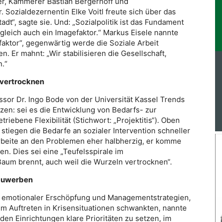
er, Kämmerer Bastian Bergerhoff und
ozialdezernentin Elke Voitl freute sich über das
dt“, sagte sie. Und: „Sozialpolitik ist das Fundament
leich auch ein Imagefaktor.“ Markus Eisele nannte
aktor“, gegenwärtig werde die Soziale Arbeit
n. Er mahnt: „Wir stabilisieren die Gesellschaft,
n.“
 vertrocknen
ssor Dr. Ingo Bode von der Universität Kassel Trends
tzen: sei es die Entwicklung von Bedarfs- zur
riebene Flexibilität (Stichwort: „Projektitis“). Oben
tiegen die Bedarfe an sozialer Intervention schneller
arbeite an den Problemen eher halbherzig, er komme
en. Dies sei eine „Teufelsspirale im
aum brennt, auch weil die Wurzeln vertrocknen“.
bzuwerben
en, emotionaler Erschöpfung und Managementstrategien,
em Auftreten in Krisensituationen schwankten, nannte
den Einrichtungen klare Prioritäten zu setzen, im