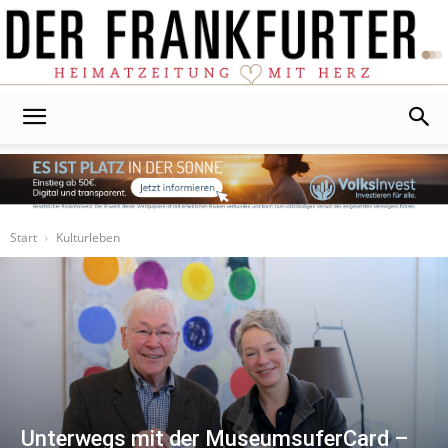
Der
Frankfurter
Start
Kulturleben
Unterwegs mit der MuseumsuferCard –