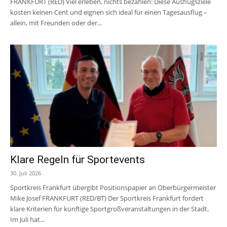
FRANKFURT (RED) Viel erleben, nichts bezahlen: Diese Ausflugsziele
kosten keinen Cent und eignen sich ideal für einen Tagesausflug –
allein, mit Freunden oder der...
Klare Regeln für Sportevents
30. Juli 2026
Sportkreis Frankfurt übergibt Positionspapier an Oberbürgermeister
Mike Josef FRANKFURT (RED/BT) Der Sportkreis Frankfurt fordert
klare Kriterien für künftige Sportgroßveranstaltungen in der Stadt.
Im Juli hat...