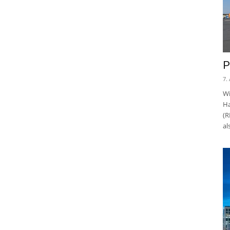
P
7.
Wi
Ha
(R
al