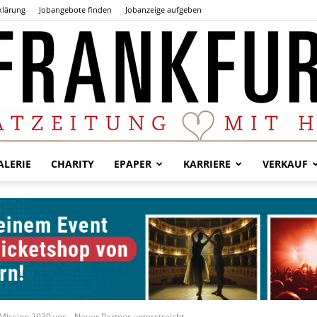
klärung
Jobangebote finden
Jobanzeige aufgeben
LERIE
CHARITY
EPAPER
KARRIERE
VERKAUF
Der
Frankfurter
ission 2030 vor – Neuer Partner unterstreicht...