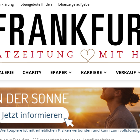
rklärung
Jobangebote finden
Jobanzeige aufgeben
LERIE
CHARITY
EPAPER
KARRIERE
VERKAUF
Der
Frankfurter
ng in Frankfurt – FES präsentiert Vorteile von Unterflurbehältern