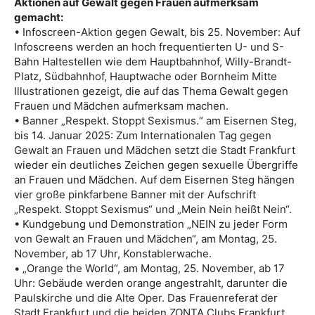
Aktionen auf Gewalt gegen Frauen aufmerksam
gemacht:
• Infoscreen-Aktion gegen Gewalt, bis 25. November: Auf
Infoscreens werden an hoch frequentierten U- und S-
Bahn Haltestellen wie dem Hauptbahnhof, Willy-Brandt-
Platz, Südbahnhof, Hauptwache oder Bornheim Mitte
Illustrationen gezeigt, die auf das Thema Gewalt gegen
Frauen und Mädchen aufmerksam machen.
• Banner „Respekt. Stoppt Sexismus.“ am Eisernen Steg,
bis 14. Januar 2025: Zum Internationalen Tag gegen
Gewalt an Frauen und Mädchen setzt die Stadt Frankfurt
wieder ein deutliches Zeichen gegen sexuelle Übergriffe
an Frauen und Mädchen. Auf dem Eisernen Steg hängen
vier große pinkfarbene Banner mit der Aufschrift
„Respekt. Stoppt Sexismus“ und „Mein Nein heißt Nein“.
• Kundgebung und Demonstration „NEIN zu jeder Form
von Gewalt an Frauen und Mädchen“, am Montag, 25.
November, ab 17 Uhr, Konstablerwache.
• „Orange the World“, am Montag, 25. November, ab 17
Uhr: Gebäude werden orange angestrahlt, darunter die
Paulskirche und die Alte Oper. Das Frauenreferat der
Stadt Frankfurt und die beiden ZONTA Clubs Frankfurt