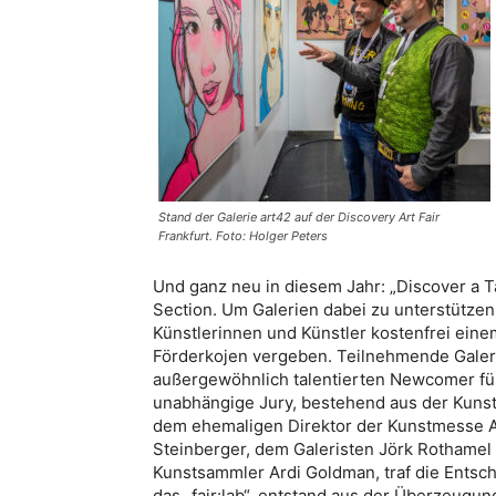
Stand der Galerie art42 auf der Discovery Art Fair
Frankfurt. Foto: Holger Peters
Und ganz neu in diesem Jahr: „Discover a Ta
Section. Um Galerien dabei zu unterstütze
Künstlerinnen und Künstler kostenfrei eine
Förderkojen vergeben. Teilnehmende Galeri
außergewöhnlich talentierten Newcomer für
unabhängige Jury, bestehend aus der Kunsthi
dem ehemaligen Direktor der Kunstmesse A
Steinberger, dem Galeristen Jörk Rothame
Kunstsammler Ardi Goldman, traf die Entsc
das „fair:lab“, entstand aus der Überzeugu