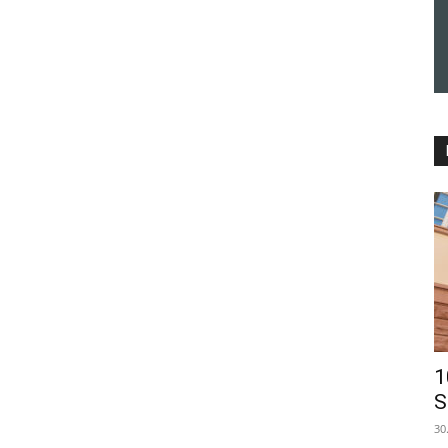
1
S
30