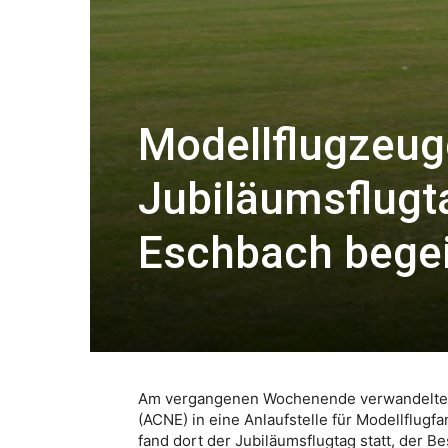
Modellflugzeuge
Jubiläumsflugt
Eschbach begei
Am vergangenen Wochenende verwandelte s
(ACNE) in eine Anlaufstelle für Modellflugf
fand dort der Jubiläumsflugtag statt, der 