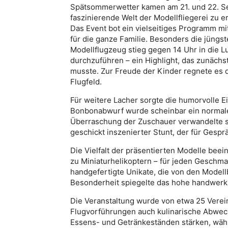
Spätsommerwetter kamen am 21. und 22. S
faszinierende Welt der Modellfliegerei zu e
Das Event bot ein vielseitiges Programm m
für die ganze Familie. Besonders die jüngs
Modellflugzeug stieg gegen 14 Uhr in die 
durchzuführen – ein Highlight, das zunäch
musste. Zur Freude der Kinder regnete es 
Flugfeld.
Für weitere Lacher sorgte die humorvolle 
Bonbonabwurf wurde scheinbar ein normale
Überraschung der Zuschauer verwandelte sic
geschickt inszenierter Stunt, der für Gespr
Die Vielfalt der präsentierten Modelle bee
zu Miniaturhelikoptern – für jeden Geschm
handgefertigte Unikate, die von den Model
Besonderheit spiegelte das hohe handwerkl
Die Veranstaltung wurde von etwa 25 Verei
Flugvorführungen auch kulinarische Abwech
Essens- und Getränkeständen stärken, wäh