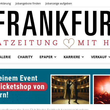
rklärung
Jobangebote finden
Jobanzeige aufgeben
LERIE
CHARITY
EPAPER
KARRIERE
VERKAUF
Der
Frankfurter
iläumsflugtag des Aero-Club Nieder-Eschbach begeistert Hunderte