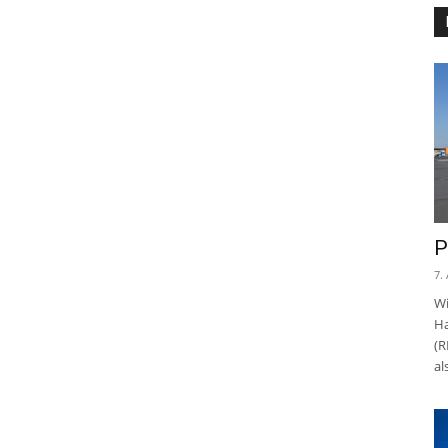
P
7.
Wi
Ha
(R
al