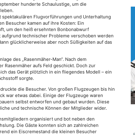
eptember hunderte Schaulustige, um die
rleben.
it spektakulären Flugvorführungen und Unterhaltung
ten Besucher kamen auf ihre Kosten: Ein
Luft, um den heiß ersehnten Bonbonabwurf
st aufgrund technischer Probleme verschoben werden
dann glücklicherweise aber noch Süßigkeiten auf das
Einlage des „Rasenmäher-Man“. Nach dem
r Rasenmäher aufs Feld geschickt. Doch zur
h das Gerät plötzlich in ein fliegendes Modell – ein
ächsstoff sorgte.
indruckte die Besucher. Von großen Flugzeugen bis hin
ack war etwas dabei. Einige der Flugzeuge waren
lbauern selbst entworfen und gebaut wurden. Diese
iche und technische Können der Mitglieder wider.
nsmitgliedern organisiert und bot neben den
slung. Die Gäste konnten sich an zahlreichen
rend ein Eiscremestand die kleinen Besucher