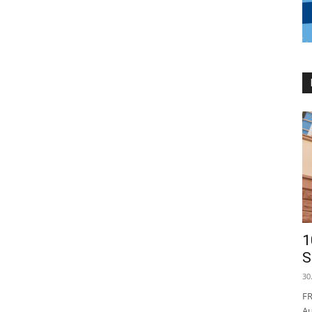
1
S
30
FR
Au