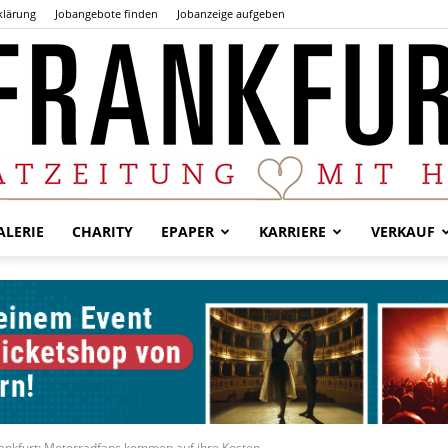
klärung
Jobangebote finden
Jobanzeige aufgeben
LERIE
CHARITY
EPAPER
KARRIERE
VERKAUF
Der
Frankfurter
nkfurt: Motorradfans kommen auf ihre Kosten