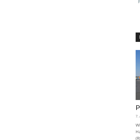
P
7.
Wi
Ha
(R