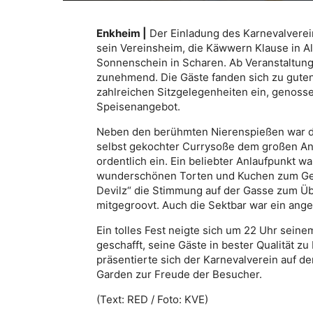
Enkheim |
Der Einladung des Karnevalverei
sein Vereinsheim, die Käwwern Klause in Al
Sonnenschein in Scharen. Ab Veranstaltung
zunehmend. Die Gäste fanden sich zu gute
zahlreichen Sitzgelegenheiten ein, genoss
Speisenangebot.
Neben den berühmten Nierenspießen war di
selbst gekochter Currysoße dem großen A
ordentlich ein. Ein beliebter Anlaufpunkt 
wunderschönen Torten und Kuchen zum Geni
Devilz“ die Stimmung auf der Gasse zum Ü
mitgegroovt. Auch die Sektbar war ein ange
Ein tolles Fest neigte sich um 22 Uhr sein
geschafft, seine Gäste in bester Qualität z
präsentierte sich der Karnevalverein auf d
Garden zur Freude der Besucher.
(Text: RED / Foto: KVE)