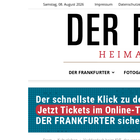
Samstag, 08. August 2026
Impressum
Datenschutze
DER FRANKFURTER
FOTOGA
Start
Kulturleben
Vadderdach beim KVE, des war 