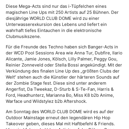
Diese Mega-Acts sind nur das i-Tüpfelchen eines
magischen Line Ups mit 250 Artists auf 25 Bühnen. Der
diesjährige WORLD CLUB DOME wird zu einer
Unterwasserexkursion des Lebens und liefert ein
wahrhaft tiefes Eintauchen in die elektronische
Clubmusikszene.
Für die Freunde des Techno haben sich Banger-Acts in
der WCD Pool Sessions Area wie Anna Tur, Dubfire, Ilario
Alicante, Jamie Jones, Kölsch, Lilly Palmer, Peggy Gou,
Reinier Zonneveld oder Stella Bossi angekündigt. Mit der
Verkündung des finalen Line Up des „größten Clubs der
Welt“ stehen auch die Künstler der härteren Sounds auf
der Zombie Stage fest. Diese sind unter anderem
Angerfist, Da Tweekaz, D-Sturb & S-Te-Fan, Harris &
Ford, Headhunterz, Marianna Bo, Miss K8 b2b Anime,
Warface und Wildstylez b2b Aftershock.
Am Sonntag des WORLD CLUB DOME wird es auf der
Outdoor Mainstage erneut den legendären Hip Hop
Takeover geben, dieses Mal mit Haftbefehl & Friends.