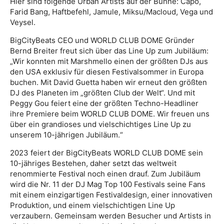
Hier sind folgende Urban Artists auf der Bühne: Capo,
Farid Bang, Haftbefehl, Jamule, Miksu/Macloud, Vega und
Veysel.
BigCityBeats CEO und WORLD CLUB DOME Gründer
Bernd Breiter freut sich über das Line Up zum Jubiläum:
„Wir konnten mit Marshmello einen der größten DJs aus
den USA exklusiv für diesen Festivalsommer in Europa
buchen. Mit David Guetta haben wir erneut den größten
DJ des Planeten im „größten Club der Welt“. Und mit
Peggy Gou feiert eine der größten Techno-Headliner
ihre Premiere beim WORLD CLUB DOME. Wir freuen uns
über ein grandioses und vielschichtiges Line Up zu
unserem 10-jährigen Jubiläum.“
2023 feiert der BigCityBeats WORLD CLUB DOME sein
10-jähriges Bestehen, daher setzt das weltweit
renommierte Festival noch einen drauf. Zum Jubiläum
wird die Nr. 11 der DJ Mag Top 100 Festivals seine Fans
mit einem einzigartigen Festivaldesign, einer innovativen
Produktion, und einem vielschichtigen Line Up
verzaubern. Gemeinsam werden Besucher und Artists in