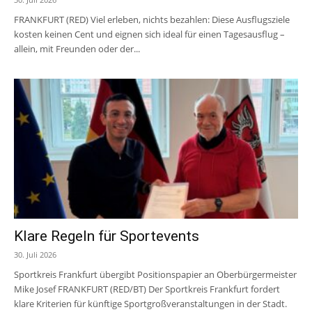
FRANKFURT (RED) Viel erleben, nichts bezahlen: Diese Ausflugsziele
kosten keinen Cent und eignen sich ideal für einen Tagesausflug –
allein, mit Freunden oder der...
Klare Regeln für Sportevents
30. Juli 2026
Sportkreis Frankfurt übergibt Positionspapier an Oberbürgermeister
Mike Josef FRANKFURT (RED/BT) Der Sportkreis Frankfurt fordert
klare Kriterien für künftige Sportgroßveranstaltungen in der Stadt.