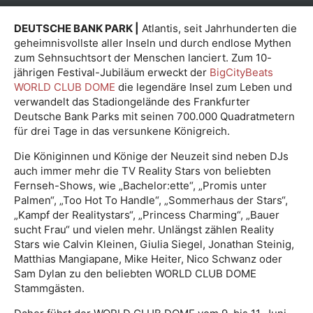
DEUTSCHE BANK PARK |
Atlantis, seit Jahrhunderten die
geheimnisvollste aller Inseln und durch endlose Mythen
zum Sehnsuchtsort der Menschen lanciert. Zum 10-
jährigen Festival-Jubiläum erweckt der
BigCityBeats
WORLD CLUB DOME
die legendäre Insel zum Leben und
verwandelt das Stadiongelände des Frankfurter
Deutsche Bank Parks mit seinen 700.000 Quadratmetern
für drei Tage in das versunkene Königreich.
Die Königinnen und Könige der Neuzeit sind neben DJs
auch immer mehr die TV Reality Stars von beliebten
Fernseh-Shows, wie „Bachelor:ette“, „Promis unter
Palmen“, „Too Hot To Handle“, „Sommerhaus der Stars“,
„Kampf der Realitystars“, „Princess Charming“, „Bauer
sucht Frau“ und vielen mehr. Unlängst zählen Reality
Stars wie Calvin Kleinen, Giulia Siegel, Jonathan Steinig,
Matthias Mangiapane, Mike Heiter, Nico Schwanz oder
Sam Dylan zu den beliebten WORLD CLUB DOME
Stammgästen.