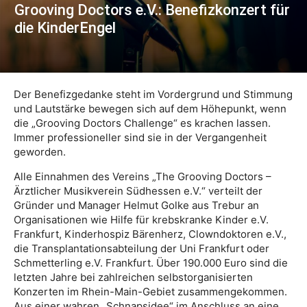
Grooving Doctors e.V.: Benefizkonzert für
die KinderEngel
Der Benefizgedanke steht im Vordergrund und Stimmung
und Lautstärke bewegen sich auf dem Höhepunkt, wenn
die „Grooving Doctors Challenge“ es krachen lassen.
Immer professioneller sind sie in der Vergangenheit
geworden.
Alle Einnahmen des Vereins „The Grooving Doctors –
Ärztlicher Musikverein Südhessen e.V.“ verteilt der
Gründer und Manager Helmut Golke aus Trebur an
Organisationen wie Hilfe für krebskranke Kinder e.V.
Frankfurt, Kinderhospiz Bärenherz, Clowndoktoren e.V.,
die Transplantationsabteilung der Uni Frankfurt oder
Schmetterling e.V. Frankfurt. Über 190.000 Euro sind die
letzten Jahre bei zahlreichen selbstorganisierten
Konzerten im Rhein-Main-Gebiet zusammengekommen.
Aus einer wahren „Schnapsidee“ im Anschluss an eine