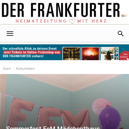
Der
Frankfurter
Start
Kulturleben
Sommerfest FeM Mädchen*haus