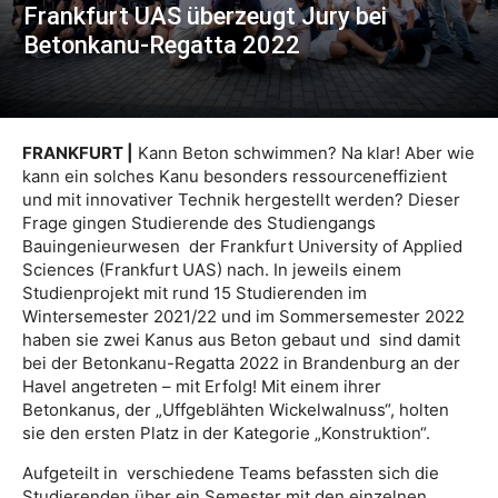
Frankfurt UAS überzeugt Jury bei
Betonkanu-Regatta 2022
FRANKFURT |
Kann Beton schwimmen? Na klar! Aber wie
kann ein solches Kanu besonders ressourceneffizient
und mit innovativer Technik hergestellt werden? Dieser
Frage gingen Studierende des Studiengangs
Bauingenieurwesen der Frankfurt University of Applied
Sciences (Frankfurt UAS) nach. In jeweils einem
Studienprojekt mit rund 15 Studierenden im
Wintersemester 2021/22 und im Sommersemester 2022
haben sie zwei Kanus aus Beton gebaut und sind damit
bei der Betonkanu-Regatta 2022 in Brandenburg an der
Havel angetreten – mit Erfolg! Mit einem ihrer
Betonkanus, der „Uffgeblähten Wickelwalnuss“, holten
sie den ersten Platz in der Kategorie „Konstruktion“.
Aufgeteilt in verschiedene Teams befassten sich die
Studierenden über ein Semester mit den einzelnen