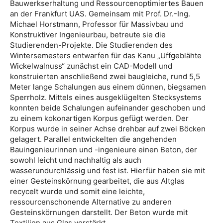
Bauwerkserhaltung und Ressourcenoptimiertes Bauen
an der Frankfurt UAS. Gemeinsam mit Prof. Dr.-Ing.
Michael Horstmann, Professor für Massivbau und
Konstruktiver Ingenieurbau, betreute sie die
Studierenden-Projekte. Die Studierenden des
Wintersemesters entwarfen für das Kanu „Uffgeblähte
Wickelwalnuss“ zunächst ein CAD-Modell und
konstruierten anschließend zwei baugleiche, rund 5,5
Meter lange Schalungen aus einem dünnen, biegsamen
Sperrholz. Mittels eines ausgeklügelten Stecksystems
konnten beide Schalungen aufeinander geschoben und
zu einem kokonartigen Korpus gefügt werden. Der
Korpus wurde in seiner Achse drehbar auf zwei Böcken
gelagert. Parallel entwickelten die angehenden
Bauingenieurinnen und -ingenieure einen Beton, der
sowohl leicht und nachhaltig als auch
wasserundurchlässig und fest ist. Hierfür haben sie mit
einer Gesteinskörnung gearbeitet, die aus Altglas
recycelt wurde und somit eine leichte,
ressourcenschonende Alternative zu anderen
Gesteinskörnungen darstellt. Der Beton wurde mit
Textilien aus Glas verstärkt.