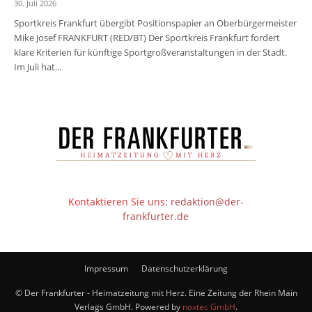
30. Juli 2026
Sportkreis Frankfurt übergibt Positionspapier an Oberbürgermeister
Mike Josef FRANKFURT (RED/BT) Der Sportkreis Frankfurt fordert
klare Kriterien für künftige Sportgroßveranstaltungen in der Stadt.
Im Juli hat...
Kontaktieren Sie uns:
redaktion@der-
frankfurter.de
Impressum
Datenschutzerklärung
© Der Frankfurter - Heimatzeitung mit Herz. Eine Zeitung der Rhein Main
Verlags GmbH. Powered by
noxtec GmbH
.