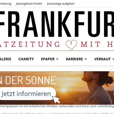
rklärung
Jobangebote finden
Jobanzeige aufgeben
LERIE
CHARITY
EPAPER
KARRIERE
VERKAUF
Der
Frankfurter
rfinderisch: Zwei Mechaniker aus Südindien integrieren sich bei Renault Retail..