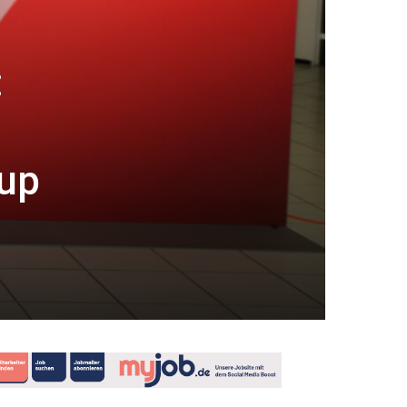
:
oup