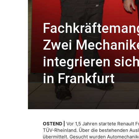
Fachkräftemang
Zwei Mechanike
integrieren sic
in Frankfurt
OSTEND |
Vor 1,5 Jahren startete Renault F
TÜV-Rheinland. Über die bestehenden Ausl
übermittelt. Gesucht wurden Automechanike