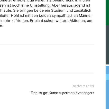
ometer erlebten, da waren sie beeindruckt. In Indien
ssen ist noch eine Umstellung. Aber herausragend ist
chleute. Sie bringen beide ein Studium und zusätzlich
iceleiter Höhl ist mit den beiden sympathischen Männer
m sehr zufrieden. Er plant schon weitere Aktionen, um
n.
Nächster Artikel
Tipp to go: Kunstsupermarkt verlängert
e