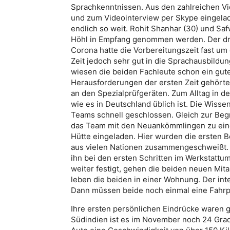
Sprachkenntnissen. Aus den zahlreichen 
und zum Videointerview per Skype eingela
endlich so weit. Rohit Shanhar (30) und Sa
Höhl in Empfang genommen werden. Der dri
Corona hatte die Vorbereitungszeit fast um
Zeit jedoch sehr gut in die Sprachausbildu
wiesen die beiden Fachleute schon ein gut
Herausforderungen der ersten Zeit gehörte
an den Spezialprüfgeräten. Zum Alltag in 
wie es in Deutschland üblich ist. Die Wiss
Teams schnell geschlossen. Gleich zur Beg
das Team mit den Neuankömmlingen zu eine
Hütte eingeladen. Hier wurden die ersten
aus vielen Nationen zusammengeschweißt. 
ihn bei den ersten Schritten im Werkstattum
weiter festigt, gehen die beiden neuen Mit
leben die beiden in einer Wohnung. Der inter
Dann müssen beide noch einmal eine Fahrp
Ihre ersten persönlichen Eindrücke waren g
Südindien ist es im November noch 24 Grad 