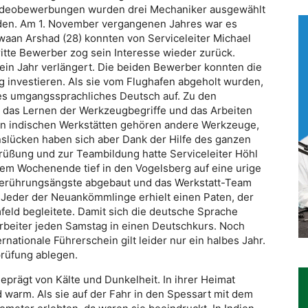
Videobewerbungen wurden drei Mechaniker ausgewählt
den. Am 1. November vergangenen Jahres war es
fwaan Arshad (28) konnten von Serviceleiter Michael
tte Bewerber zog sein Interesse wieder zurück.
 ein Jahr verlängert. Die beiden Bewerber konnten die
ng investieren. Als sie vom Flughafen abgeholt wurden,
es umgangssprachliches Deutsch auf. Zu den
 das Lernen der Werkzeugbegriffe und das Arbeiten
den indischen Werkstätten gehören andere Werkzeuge,
enslücken haben sich aber Dank der Hilfe des ganzen
rüßung und zur Teambildung hatte Serviceleiter Höhl
m Wochenende tief in den Vogelsberg auf eine urige
 Berührungsängste abgebaut und das Werkstatt-Team
Jeder der Neuankömmlinge erhielt einen Paten, der
feld begleitete. Damit sich die deutsche Sprache
arbeiter jeden Samstag in einen Deutschkurs. Noch
nationale Führerschein gilt leider nur ein halbes Jahr.
rüfung ablegen.
eprägt von Kälte und Dunkelheit. In ihrer Heimat
warm. Als sie auf der Fahr in den Spessart mit dem