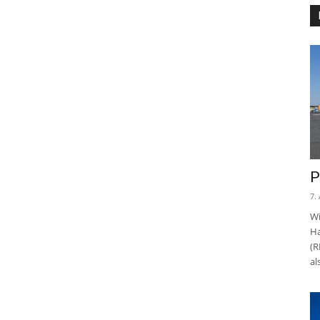
P
7.
Wi
Ha
(R
al