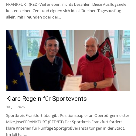
FRANKFURT (RED) Viel erleben, nichts bezahlen: Diese Ausflugsziele
kosten keinen Cent und eignen sich ideal für einen Tagesausflug –
allein, mit Freunden oder der...
Klare Regeln für Sportevents
30. Juli 2026
Sportkreis Frankfurt übergibt Positionspapier an Oberbürgermeister
Mike Josef FRANKFURT (RED/BT) Der Sportkreis Frankfurt fordert
klare Kriterien für künftige Sportgroßveranstaltungen in der Stadt.
Im Juli hat...