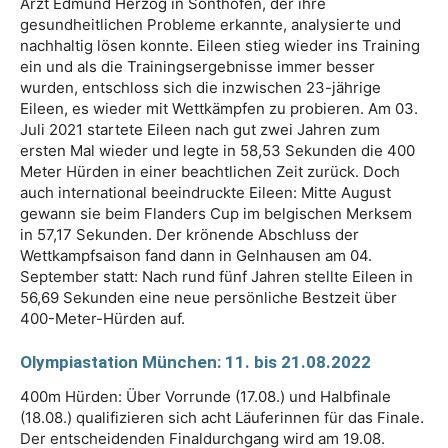
Arzt Edmund Herzog in Sonthofen, der ihre
gesundheitlichen Probleme erkannte, analysierte und
nachhaltig lösen konnte. Eileen stieg wieder ins Training
ein und als die Trainingsergebnisse immer besser
wurden, entschloss sich die inzwischen 23-jährige
Eileen, es wieder mit Wettkämpfen zu probieren. Am 03.
Juli 2021 startete Eileen nach gut zwei Jahren zum
ersten Mal wieder und legte in 58,53 Sekunden die 400
Meter Hürden in einer beachtlichen Zeit zurück. Doch
auch international beeindruckte Eileen: Mitte August
gewann sie beim Flanders Cup im belgischen Merksem
in 57,17 Sekunden. Der krönende Abschluss der
Wettkampfsaison fand dann in Gelnhausen am 04.
September statt: Nach rund fünf Jahren stellte Eileen in
56,69 Sekunden eine neue persönliche Bestzeit über
400-Meter-Hürden auf.
Olympiastation München: 11. bis 21.08.2022
400m Hürden: Über Vorrunde (17.08.) und Halbfinale
(18.08.) qualifizieren sich acht Läuferinnen für das Finale.
Der entscheidenden Finaldurchgang wird am 19.08.