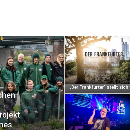
„Der Frankfurter“ stellt sich
schen
rojekt
ches