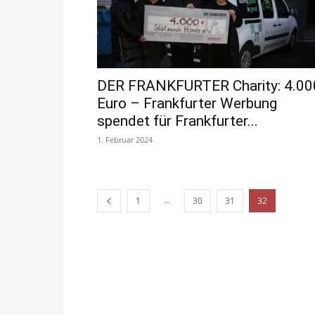
DER FRANKFURTER Charity: 4.00
Euro – Frankfurter Werbung
spendet für Frankfurter...
1. Februar 2024
...
1
30
31
32