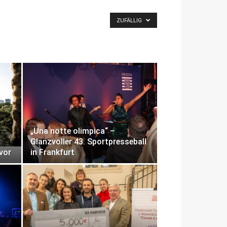
ZUFÄLLIG
„Una notte olimpica“ –
Glanzvoller 43. Sportpresseball
 vor
in Frankfurt