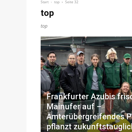
Start
top
Seite 32
top
top
Frankfurter Azubis fri
Mainufer auf –
Ämterübergreifendes P
pflanzt zukunftstaugli