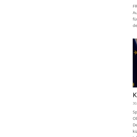
FR
Au
fü
de
K
30
Sp
Ob
De
kü