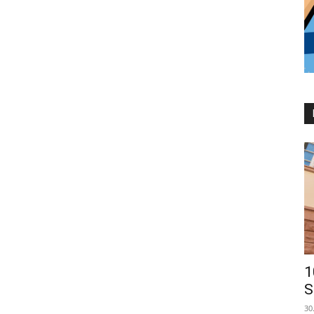
1
S
30