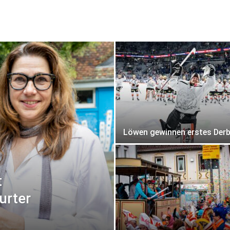
Löwen gewinnen erstes Der
t
urter