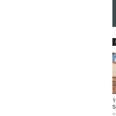
1
S
30