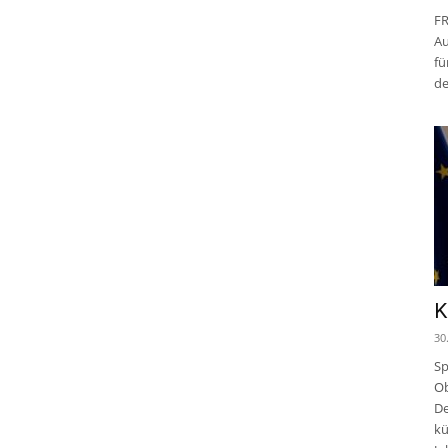
FR
Au
fü
de
K
30
Sp
Ob
De
kü