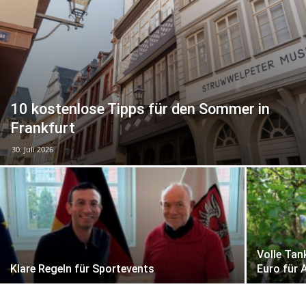
10 kostenlose Tipps für den Sommer in
Frankfurt
30. Juli 2026
Volle Tan
Klare Regeln für Sportevents
Euro für 